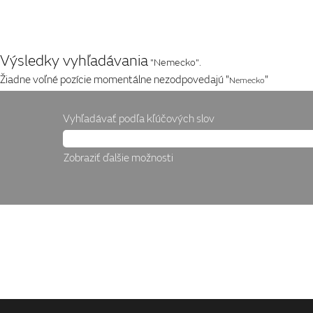
(aktuálna
Na domovskú stránku
|
v JLR
stránka)
Výsledky vyhľadávania
"Nemecko".
Žiadne voľné pozície momentálne nezodpovedajú "
"
Nemecko
Vyhľadávať podľa kľúčových slov
Zobraziť ďalšie možnosti