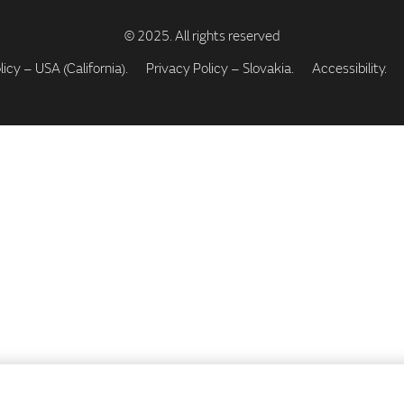
icy – USA (California).
Privacy Policy – Slovakia.
Accessibility.