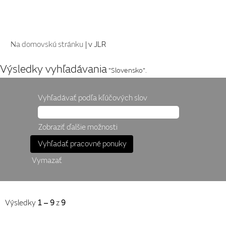
(aktuálna
Na domovskú stránku
|
v JLR
stránka)
Výsledky vyhľadávania
"Slovensko".
Vyhľadávať podľa kľúčových slov
Zobraziť ďalšie možnosti
Vymazať
Výsledky
1 – 9
z
9