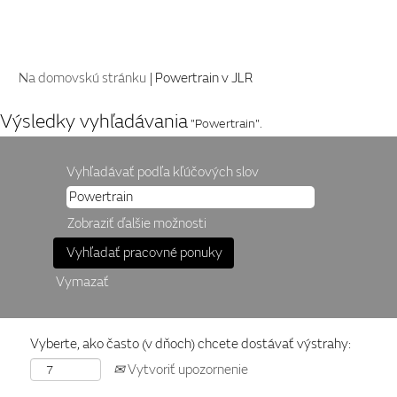
(aktuálna
Na domovskú stránku
|
Powertrain v JLR
stránka)
Výsledky vyhľadávania
"Powertrain".
Vyhľadávať podľa kľúčových slov
Zobraziť ďalšie možnosti
Vymazať
Vyberte, ako často (v dňoch) chcete dostávať výstrahy:
Vytvoriť upozornenie