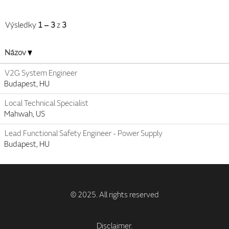
Výsledky
1 – 3
z
3
Názov
V2G System Engineer
Budapest, HU
Local Technical Specialist
Mahwah, US
Lead Functional Safety Engineer - Power Supply
Budapest, HU
Disclaimer.