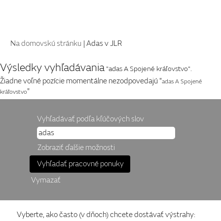
(aktuálna
Na domovskú stránku
|
Adas v JLR
stránka)
Výsledky vyhľadávania
"adas A Spojené kráľovstvo".
Žiadne voľné pozície momentálne nezodpovedajú "
adas A Spojené
"
kráľovstvo
Vyhľadávať podľa kľúčových slov
Zobraziť ďalšie možnosti
Vymazať
Vyberte, ako často (v dňoch) chcete dostávať výstrahy: